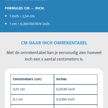
FORMULES CM ↔ INCH:
1 inch = 2,54 cm.
1 cm = 0,3937007874 inch.
CM NAAR INCH OMREKENTABEL
Met de omrekentabel kan je eenvoudig zien hoeveel
inch een x aantal centimeters is.
Centimeters (cm)
Inches
0,01 cm
0,0039 inch
0,1 cm
0,0394 inch