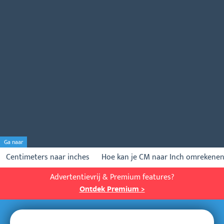
Ga naar
Centimeters naar inches
Hoe kan je CM naar Inch omrekene
Advertentievrij & Premium features?
Ontdek Premium >