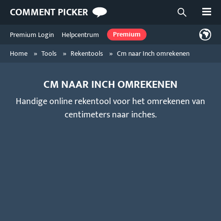
Open
COMMENT PICKER
Open zoekf
Premium Login
Helpcentrum
Premium
»
»
»
Home
Tools
Rekentools
Cm naar Inch omrekenen
CM NAAR INCH OMREKENEN
Handige online rekentool voor het omrekenen van
centimeters naar inches.