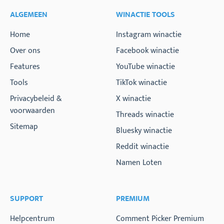
33 cm
12,9921 inch
ALGEMEEN
WINACTIE TOOLS
34 cm
13,3858 inch
Home
Instagram winactie
35 cm
13,7795 inch
Over ons
Facebook winactie
36 cm
14,1732 inch
Features
YouTube winactie
Tools
TikTok winactie
37 cm
14,5669 inch
Privacybeleid &
X winactie
38 cm
14,9606 inch
voorwaarden
Threads winactie
Sitemap
39 cm
15,3543 inch
Bluesky winactie
Reddit winactie
40 cm
15,748 inch
Namen Loten
41 cm
16,1417 inch
42 cm
16,5354 inch
SUPPORT
PREMIUM
43 cm
16,9291 inch
Helpcentrum
Comment Picker Premium