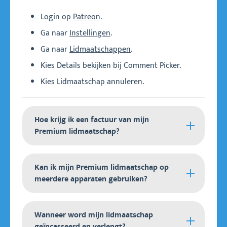
Login op
Patreon
.
Ga naar
Instellingen
.
Deze feature is mogelijk bij alle
tools om een
Ga naar
Lidmaatschappen
.
winnaar te kiezen
.
Kies Details bekijken bij Comment Picker.
Kies Lidmaatschap annuleren.
Hoe krijg ik een factuur van mijn
Premium lidmaatschap?
Om je factuur te downloaden:
Kan ik mijn Premium lidmaatschap op
meerdere apparaten gebruiken?
Login op
Patreon
.
Ga naar
Instellingen
.
Als je lid bent geworden van een Premium-
Kies Meer > Factureringsgeschiedenis.
Wanneer word mijn lidmaatschap
lidmaatschap, heb je toegang tot Premium op
geïncasseerd en verlengt?