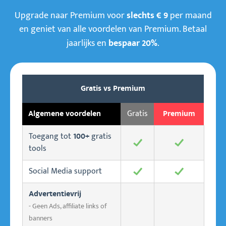
Upgrade naar Premium voor
per maand
slechts € 9
en geniet van alle voordelen van Premium. Betaal
jaarlijks en
.
bespaar 20%
Gratis vs Premium
Gratis
Algemene voordelen
Premium
Toegang tot
gratis
100+
✓
✓
tools
Social Media support
✓
✓
Advertentievrij
- Geen Ads, affiliate links of
banners