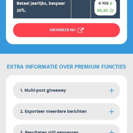
€ 108
Betaal jaarlijks, bespaar
€
20%.
86,40 /jr
ABONNEER NU
EXTRA INFORMATIE OVER PREMIUM FUNCTIES
1. Multi-post giveaway
Met deze functie kan je een winnaar kiezen op
2. Exporteer meerdere berichten
basis van meerdere social media berichten of
videos voor je giveaway. Voor Instagram en/of
Met deze functie kan je meerdere posts van 1
Facebook Comment Picker moeten de berichten
3. Resultaten stijl aanpassen