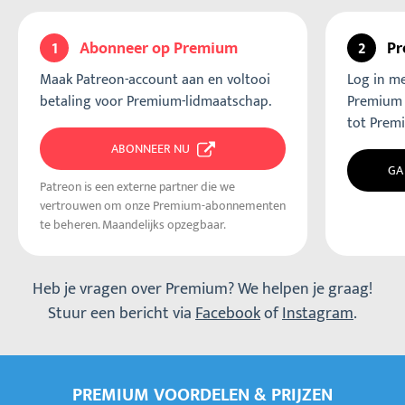
1
Abonneer op Premium
2
Pr
Maak Patreon-account aan en voltooi
Log in me
betaling voor Premium-lidmaatschap.
Premium 
tot Prem
ABONNEER NU
GA
Patreon is een externe partner die we
vertrouwen om onze Premium-abonnementen
te beheren. Maandelijks opzegbaar.
Heb je vragen over Premium? We helpen je graag!
Stuur een bericht via
Facebook
of
Instagram
.
PREMIUM VOORDELEN & PRIJZEN