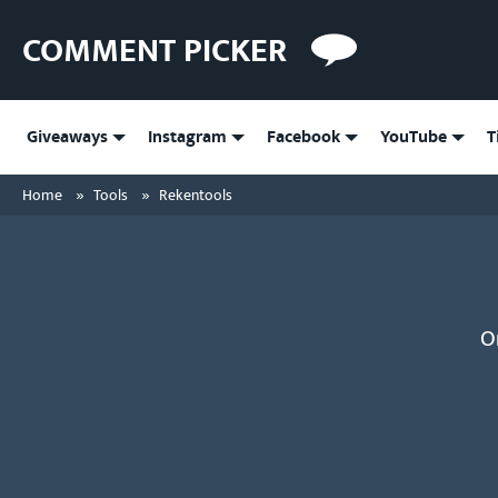
COMMENT PICKER
Giveaways
Instagram
Facebook
YouTube
T
»
»
Home
Tools
Rekentools
O