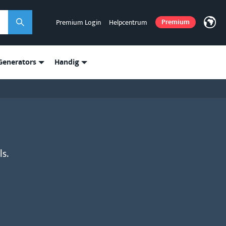
Premium Login
Helpcentrum
Premium
ZOEKEN
enerators
Handig
s.