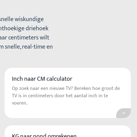
snelle wiskundige
hthoekige driehoek
aar centimeters wilt
 snelle, real-time en
Inch naar CM calculator
ar Korting berekenen
Ga naa
Op zoek naar een nieuwe TV? Bereken hoe groot de
TV is in centimeters door het aantal inch in te
voeren.
KG naar pond omrekenen
ar Pond naar KG omrekenen
Ga na