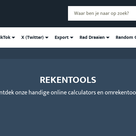
Zoekwoord
Zoek op Comment Picker
ikTok
X (Twitter)
Export
Rad Draaien
Random G
REKENTOOLS
ntdek onze handige online calculators en omrekentool