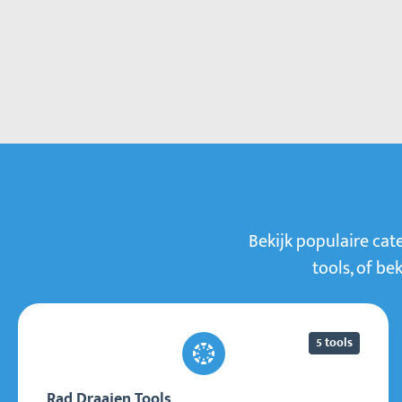
Beoordeling
Bekijk populaire cat
tools, of be
5 tools
Rad Draaien Tools