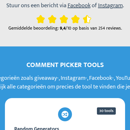
Stuur ons een bericht via
Facebook
of
Instagram
.
Gemiddelde beoordeling:
/10 op basis van
254 reviews
.
9,4
COMMENT PICKER TOOLS
egorieën zoals giveaway-, Instagram-, Facebook-, YouTu
kijk alle categorieën om precies de tool te vinden die j
30 tools
Random Generators