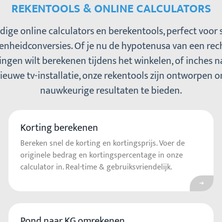
REKENTOOLS & ONLINE CALCULATORS
ige online calculators en berekentools, perfect voor 
enheidconversies. Of je nu de hypotenusa van een rec
ngen wilt berekenen tijdens het winkelen, of inches n
euwe tv-installatie, onze rekentools zijn ontworpen om
nauwkeurige resultaten te bieden.
Korting berekenen
ar Schuine zijde driehoek berekenen
Ga na
Bereken snel de korting en kortingsprijs. Voer de
originele bedrag en kortingspercentage in onze
calculator in. Real-time & gebruiksvriendelijk.
Pond naar KG omrekenen
ar Cm naar Inch omrekenen
Ga na