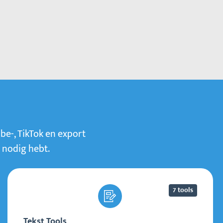
be-, TikTok en export
e nodig hebt.
7 tools
Tekst Tools