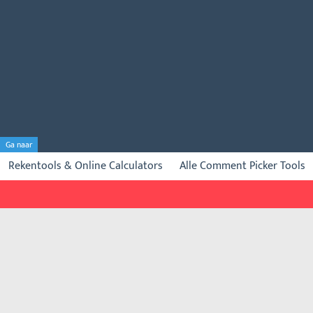
Ga naar
Rekentools & Online Calculators
Alle Comment Picker Tools