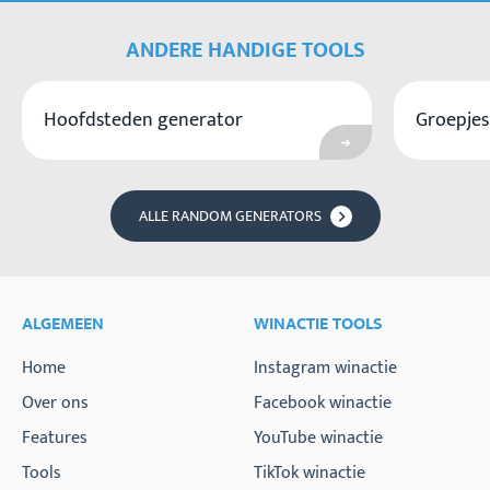
ANDERE HANDIGE TOOLS
Hoofdsteden generator
Groepje
Ga naar Hoofdsteden generator 
ALLE RANDOM GENERATORS
ALGEMEEN
WINACTIE TOOLS
Home
Instagram winactie
Over ons
Facebook winactie
Features
YouTube winactie
Tools
TikTok winactie