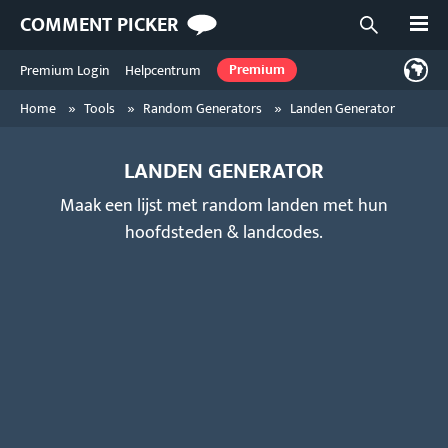
Open
COMMENT PICKER
Open zoekf
Premium Login
Helpcentrum
Premium
»
»
»
Home
Tools
Random Generators
Landen Generator
LANDEN GENERATOR
Maak een lijst met random landen met hun
hoofdsteden & landcodes.