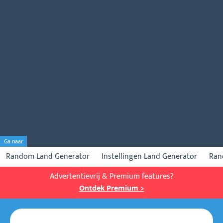
Ga naar
Random Land Generator
Instellingen Land Generator
Ran
Advertentievrij & Premium features?
Ontdek Premium >