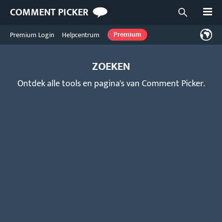
Open
COMMENT PICKER
Open zoekf
Premium Login
Helpcentrum
Premium
ZOEKEN
Ontdek alle tools en pagina's van Comment Picker.