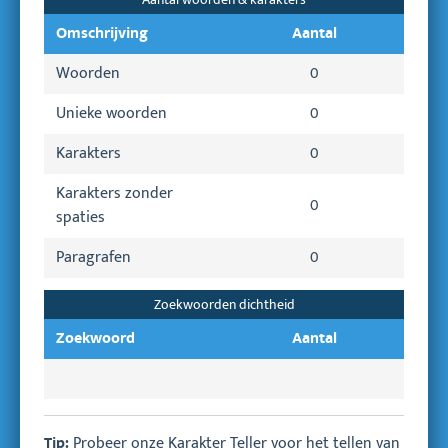
Omschrijving
Aantal
Woorden
0
Unieke woorden
0
Karakters
0
Karakters zonder
0
spaties
Paragrafen
0
Zoekwoorden dichtheid
Zoekwoord
Aantal
Probeer onze
Karakter Teller
voor het tellen van
Tip: