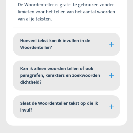
De Woordenteller is gratis te gebruiken zonder
limieten voor het tellen van het aantal woorden
van al je teksten.
Hoeveel tekst kan ik invullen in de
Woordenteller?
Je kan onbeperkt aantal tekst invullen in de
Kan ik alleen woorden tellen of ook
Woordenteller. We hebben de tool succesvol
paragrafen, karakters en zoekwoorden
getest met het berekenen van 1 miljoen
dichtheid?
woorden. De browser kan langzamer worden bij
hele lange teksten.
De Woordenteller telt niet alleen het aantal
Slaat de Woordenteller tekst op die ik
woorden, maar houdt ook het aantal unieke
invul?
woorden, karakters, karakters zonder spaties en
paragrafen bij.
De Woordenteller staat nooit tekst op die je
Daarnaast toont de woorden tellen tool ook