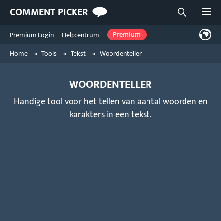
Open
COMMENT PICKER
Open zoekf
Premium Login
Helpcentrum
Premium
»
»
»
Home
Tools
Tekst
Woordenteller
WOORDENTELLER
Handige tool voor het tellen van aantal woorden en
karakters in een tekst.